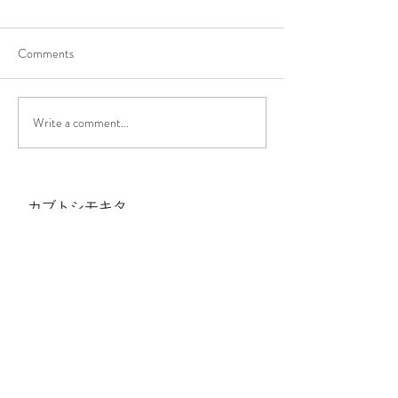
Comments
Write a comment...
カブトシモキタ
〒155-0031
東京都世田谷区北沢1-40-6
フィル・パーク下北沢1F
TEL
03-6407-8629
パスタ
カブトナゴヤ