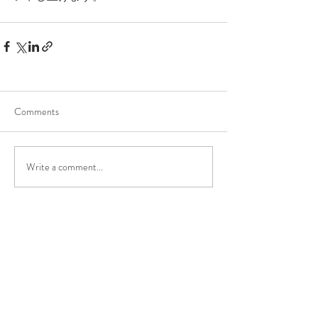
Comments
Write a comment...
カブトシモキタ
〒155-0031
東京都世田谷区北沢1-40-6
フィル・パーク下北沢1F
TEL
03-6407-8629
パスタ